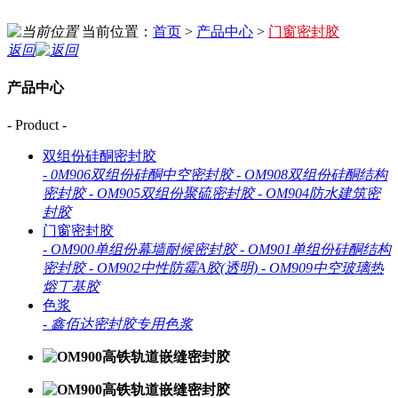
当前位置：
首页
>
产品中心
>
门窗密封胶
返回
产品中心
- Product -
双组份硅酮密封胶
-
0M906双组份硅酮中空密封胶
-
OM908双组份硅酮结构
密封胶
-
OM905双组份聚硫密封胶
-
OM904防水建筑密
封胶
门窗密封胶
-
OM900单组份幕墙耐候密封胶
-
OM901单组份硅酮结构
密封胶
-
OM902中性防霉A胶(透明)
-
OM909中空玻璃热
熔丁基胶
色浆
-
鑫佰达密封胶专用色浆